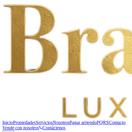
Inicio
Propiedades
Servicios
Nosotros
Pagar arriendo
PQRS
Contacto
Vende con nosotros
Contáctenos