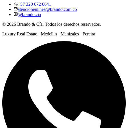
+57 320 672 6641
atencionenlinea@brando.com.co
@brando.cia
©
2026
Brando & Cía. Todos los derechos reservados.
Luxury Real Estate · Medellín · Manizales · Pereira