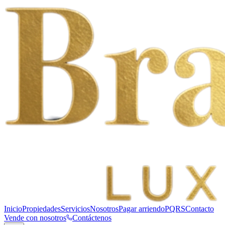
Inicio
Propiedades
Servicios
Nosotros
Pagar arriendo
PQRS
Contacto
Vende con nosotros
Contáctenos