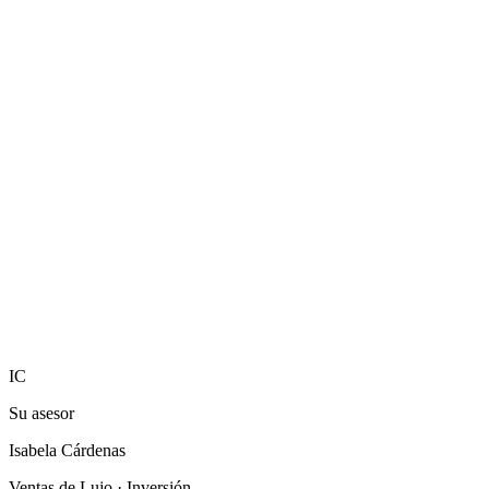
Ubicaciones premium
Catálogo público + privado
Acompañamiento integral
IC
Su asesor
Isabela Cárdenas
Ventas de Lujo · Inversión