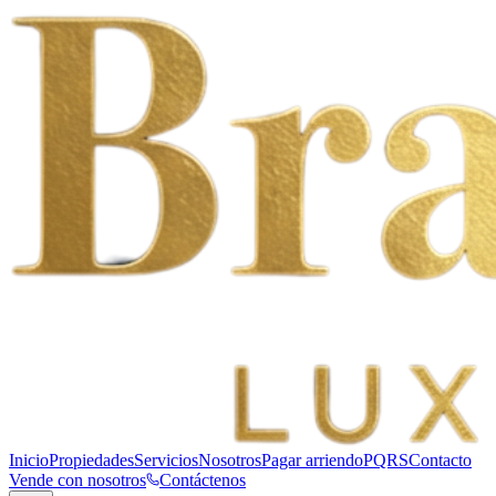
Inicio
Propiedades
Servicios
Nosotros
Pagar arriendo
PQRS
Contacto
Vende con nosotros
Contáctenos