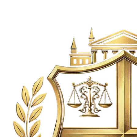
Castropol Poblado,
Medellín
5
5
2
457
m²