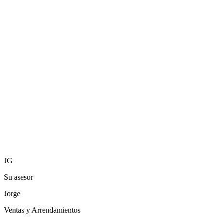
Departamento
Caldas
Código
10117857
Ubicación
Arrayanes,
Manizales
JG
Su asesor
Jorge
Ventas y Arrendamientos