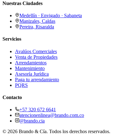
Nuestras Ciudades
Medellín · Envigado · Sabaneta
Manizales, Caldas
Pereira, Risaralda
Servicios
Avalúos Comerciales
Venta de Propiedades
Arrendamientos
Mantenimiento
Asesoría Jurídica
Paga tu arrendamiento
PQRS
Contacto
+57 320 672 6641
atencionenlinea@brando.com.co
@brando.cia
©
2026
Brando & Cía. Todos los derechos reservados.