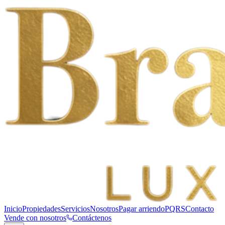
Inicio
Propiedades
Servicios
Nosotros
Pagar arriendo
PQRS
Contacto
Vende con nosotros
Contáctenos