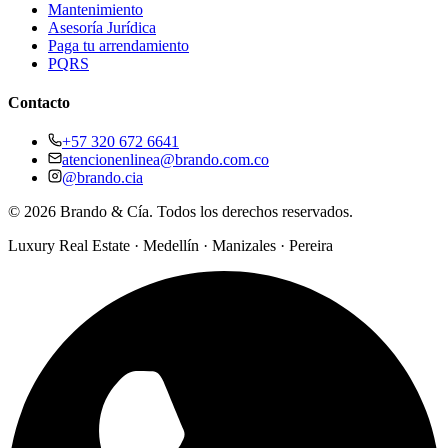
Mantenimiento
Asesoría Jurídica
Paga tu arrendamiento
PQRS
Contacto
+57 320 672 6641
atencionenlinea@brando.com.co
@brando.cia
©
2026
Brando & Cía. Todos los derechos reservados.
Luxury Real Estate · Medellín · Manizales · Pereira