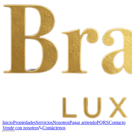
Inicio
Propiedades
Servicios
Nosotros
Pagar arriendo
PQRS
Contacto
Vende con nosotros
Contáctenos