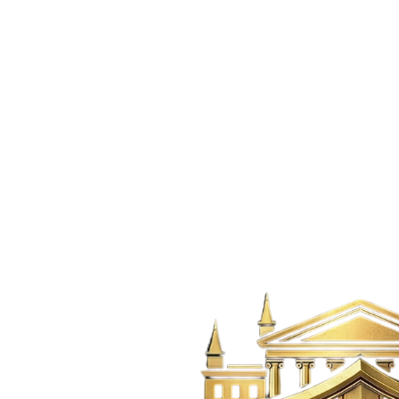
Venta
$4.3B
Casa
·
Medellín
Venta Casa Lote Para Inversión Castropol El
Poblado Medellin
Castropol Poblado,
Medellín
5
5
2
457
m²