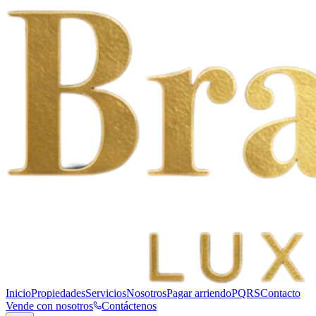
Inicio
Propiedades
Servicios
Nosotros
Pagar arriendo
PQRS
Contacto
Vende con nosotros
Contáctenos