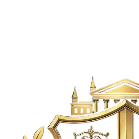
Venta
$800M
Casa
·
Medellín
Venta Casa Santa Mónica La América Medellín
La Almeria,
Medellín
5
3
1
169
m²