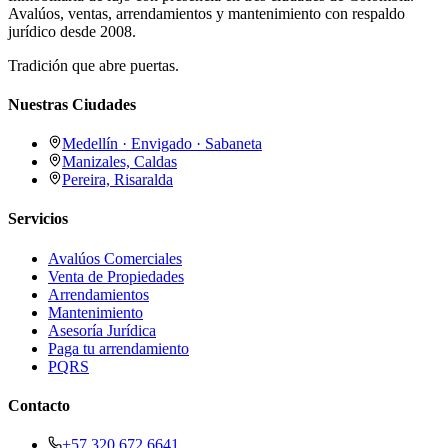
Avalúos, ventas, arrendamientos y mantenimiento con respaldo
jurídico desde 2008.
Tradición que abre puertas.
Nuestras Ciudades
Medellín · Envigado · Sabaneta
Manizales, Caldas
Pereira, Risaralda
Servicios
Avalúos Comerciales
Venta de Propiedades
Arrendamientos
Mantenimiento
Asesoría Jurídica
Paga tu arrendamiento
PQRS
Contacto
+57 320 672 6641