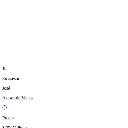
Ubicación
Castropol Poblado,
Medellín
JL
Su asesor
José
Asesor de Ventas
Precio
$795 Millones