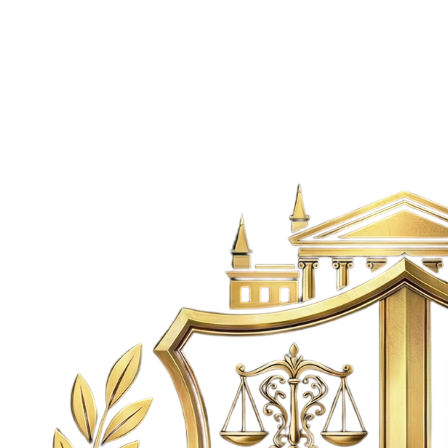
Apartamento
·
Medellín
Venta Apartamento Nuevo Laureles Estadio
Medellín
Laureles,
Medellín
3
3
2
104
m²