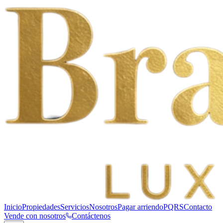
Inicio
Propiedades
Servicios
Nosotros
Pagar arriendo
PQRS
Contacto
Vende con nosotros
Contáctenos