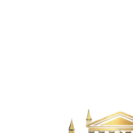
Venta
$450M
Apartamento
·
Envigado
Venta Apartamento La Mina Envigado Antioquia
La Mina,
Envigado
3
2
1
65
m²