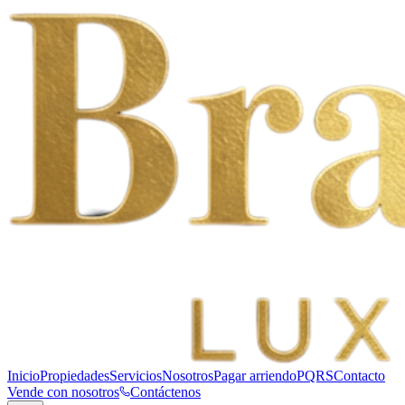
Inicio
Propiedades
Servicios
Nosotros
Pagar arriendo
PQRS
Contacto
Vende con nosotros
Contáctenos