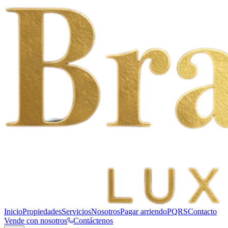
Inicio
Propiedades
Servicios
Nosotros
Pagar arriendo
PQRS
Contacto
Vende con nosotros
Contáctenos