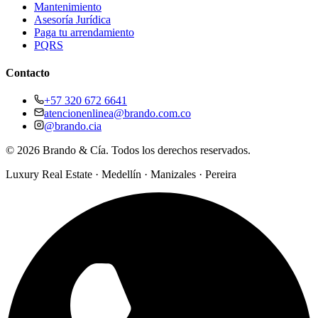
Mantenimiento
Asesoría Jurídica
Paga tu arrendamiento
PQRS
Contacto
+57 320 672 6641
atencionenlinea@brando.com.co
@brando.cia
©
2026
Brando & Cía. Todos los derechos reservados.
Luxury Real Estate · Medellín · Manizales · Pereira