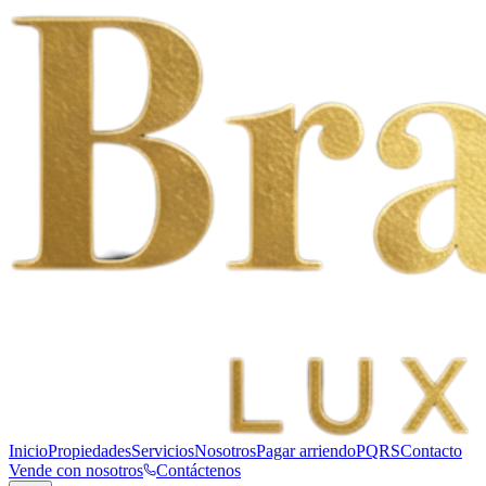
Inicio
Propiedades
Servicios
Nosotros
Pagar arriendo
PQRS
Contacto
Vende con nosotros
Contáctenos