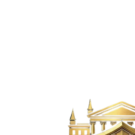
Venta
$4.5B
Lote
·
Guatapé
Venta Finca Hotel En Guatapé Antioquia
Guatape,
Guatapé
10
>10
15
400
m²